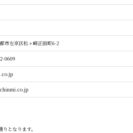
府京都市左京区松ヶ崎正田町6-2
22-0609
.co.jp
chinmi.co.jp
通りとなります。