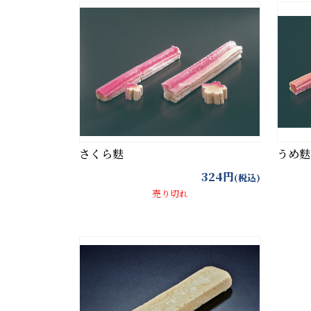
さくら麩
うめ麩
324
円
(税込)
売り切れ