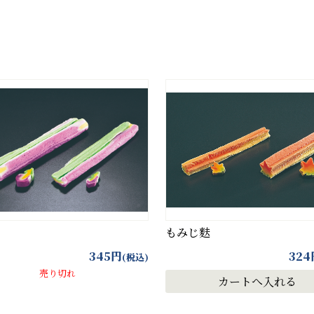
カ
テ
ゴ
リ
ー
もみじ麩
345
円
324
(税込)
売り切れ