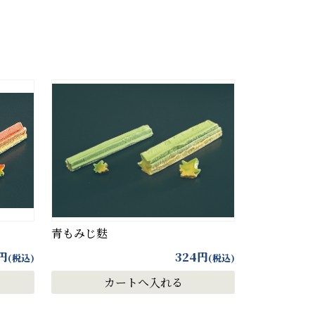
青もみじ麩
円
324
円
(税込)
(税込)