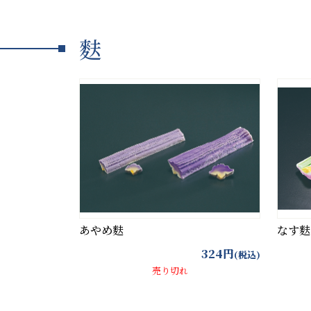
麩
あやめ麩
なす麩
324
円
(税込)
売り切れ