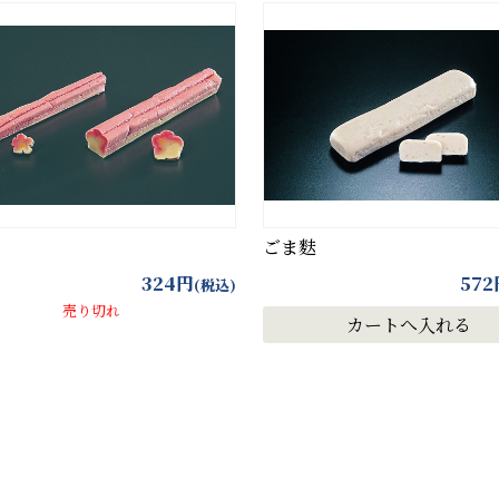
ごま麩
324
円
572
(税込)
売り切れ