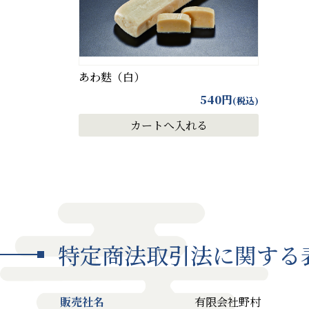
あわ麩（白）
540
円
(税込)
特定商法取引法に関する
販売社名
有限会社野村