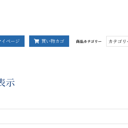
商
マイページ
買い物カゴ
商品カテゴリー
品
カ
テ
ゴ
リ
表示
ー