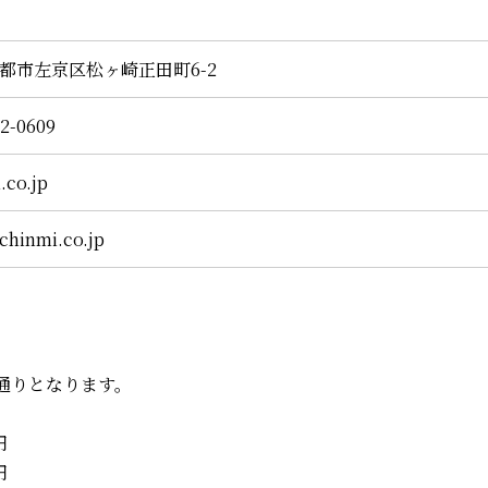
府京都市左京区松ヶ崎正田町6-2
22-0609
.co.jp
chinmi.co.jp
通りとなります。
円
円