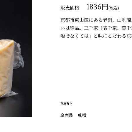
1836
円
販売価格
(税込)
京都市東山区にある老舗、山利商
いは絶品。三千家（表千家、裏千
噌でなくては」と味にこだわる京
在庫有り
全商品
味噌