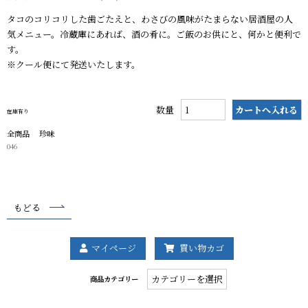
タコのコリコリした歯ごたえと、わさびの風味がたまらない居酒屋の人
気メニュー。冷蔵庫にあれば、酒の肴に。ご飯のお供にと、何かと便利で
す。
※クール便にて発送いたします。
数量
在庫有り
全商品
珍味
046
もどる
マイページ
買い物カゴ
商
商品カテゴリー
品
カ