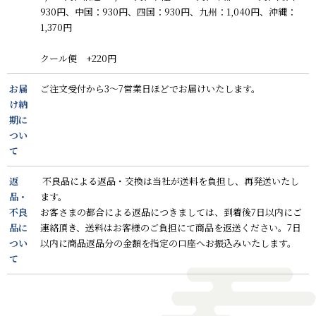
930円、中国：930円、四国：930円、九州：1,040円、沖縄：
1,370円
クール便 +220円
お届
ご注文受付から3～7営業日ほどでお届けいたします。
け納
期に
つい
て
返
不良品による返品・交換は当社が送料を負担し、再発送いたし
品・
ます。
不良
お客さまの都合による返品につきましては、到着後7日以内にご
品に
連絡頂き、送料はお客様のご負担にて商品を返送ください。7日
つい
以内に商品返品分の金額を指定の口座へお振込みいたします。
て