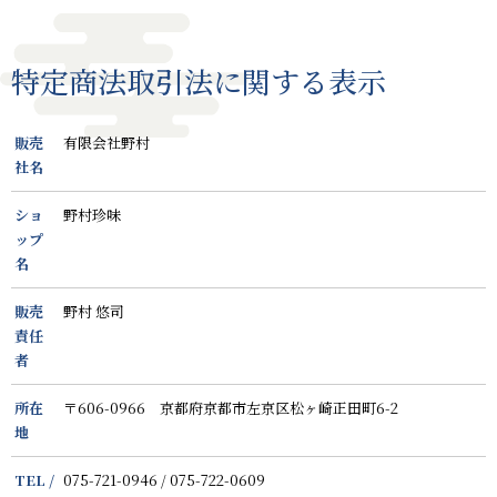
テ
ゴ
リ
特定商法取引法に関する表示
ー
販売
有限会社野村
社名
ショ
野村珍味
ップ
名
販売
野村 悠司
責任
者
所在
〒606-0966 京都府京都市左京区松ヶ崎正田町6-2
地
TEL /
075-721-0946 / 075-722-0609