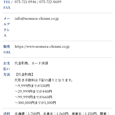
TEL /
075-721-0946 / 075-722-0609
FAX
メー
info@nomura-chinmi.co.jp
ルア
ドレ
ス
販売
https://www.nomura-chinmi.co.jp
URL
お支
代金引換、カード決済
払い
方法
【代金引換】
代引き手数料は下記の通りとなります。
～9,999円までが330円
～29,999円までが440円
～99,999円までが660円
～300,000円までが1,100円
送料
北海道：1,700円、北東北：1,260円、南東北：1,150円、関東：