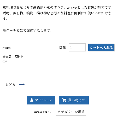
京料理でおなじみの高級魚ハモのすり身。ふわっとした食感が魅力です。
煮物、蒸し物、椀物、揚げ物など様々な料理に便利にお使いいただけま
す。
※クール便にて発送いたします。
数量
在庫有り
全商品
原材料
029
もどる
マイページ
買い物カゴ
商
商品カテゴリー
品