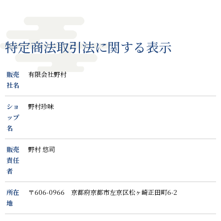
カ
テ
ゴ
リ
特定商法取引法に関する表示
ー
販売
有限会社野村
社名
ショ
野村珍味
ップ
名
販売
野村 悠司
責任
者
所在
〒606-0966 京都府京都市左京区松ヶ崎正田町6-2
地